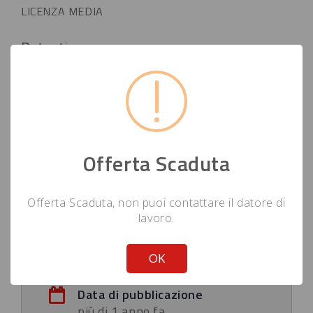
LICENZA MEDIA
Patenti
B = auto e autocarri fino a 35 q.
Sintesi:
Per candidarsi
gestione del personale
Offerta Scaduta
Offerta Scaduta, non puoi contattare il datore di
lavoro.
!
Not valid!
Job Overview
OK
Data di pubblicazione
più di 1 anno fa