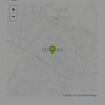
+
−
Leaflet
| ©
OpenStreetMap