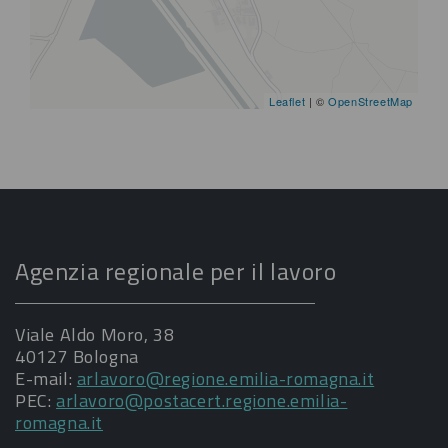
Leaflet
| ©
OpenStreetMap
Agenzia regionale per il lavoro
Viale Aldo Moro, 38
40127 Bologna
E-mail:
arlavoro@regione.emilia-romagna.it
PEC:
arlavoro@postacert.regione.emilia-
romagna.it