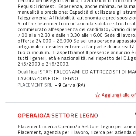
Lettura del disegno tecnico; Lavorazioni di rifinitura
Requisiti richiesti: Esperienza, anche minima, nella 
manualità e precisione; Capacità di utilizzare gli strume
falegnameria; Affidabilità, autonomia e predisposizio
Si offre: Inserimento in un'azienda solida e struttura
commisurato all'esperienza del candidato; Orario di la
7.00 alle 12.30 e dalle 13.30 alle 16.00 Sede di lavoro
offerta 24.000 - 28.000 Se sei una persona appassio
artigianale e desideri entrare a far parte di una realtà 
tuo curriculum. Ti aspettiamo! Il presente annuncio è 
tutti i generi, età e nazionalità, nel rispetto del D.L
215/2003 e 216/2003.
Qualifica ISTAT:
FALEGNAMI ED ATTREZZISTI DI MA
LAVORAZIONE DEL LEGNO
PLACEMENT SRL
-
Cervia (RA)
Aggiungi alle of
OPERAIO/A SETTORE LEGNO
Placement ricerca Operaio/a Settore Legno per aziend
Placement, agenzia per il lavoro, ricerca per azienda 