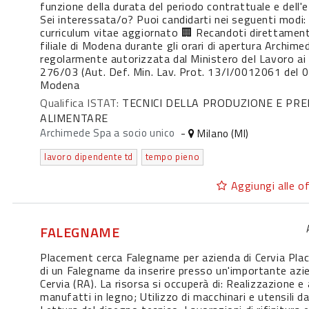
funzione della durata del periodo contrattuale e dell
Sei interessata/o? Puoi candidarti nei seguenti modi: 
curriculum vitae aggiornato 🏢 Recandoti direttamen
filiale di Modena durante gli orari di apertura Archim
regolarmente autorizzata dal Ministero del Lavoro ai 
276/03 (Aut. Def. Min. Lav. Prot. 13/I/0012061 del 03
Modena
Qualifica ISTAT:
TECNICI DELLA PRODUZIONE E PR
ALIMENTARE
Archimede Spa a socio unico
-
Milano (MI)
lavoro dipendente td
tempo pieno
Aggiungi alle of
FALEGNAME
Placement cerca Falegname per azienda di Cervia Plac
di un Falegname da inserire presso un'importante azi
Cervia (RA). La risorsa si occuperà di: Realizzazione 
manufatti in legno; Utilizzo di macchinari e utensili d