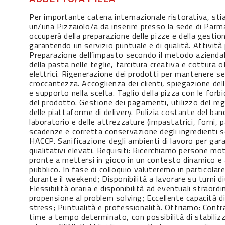
Per importante catena internazionale ristorativa, st
un/una Pizzaiolo/a da inserire presso la sede di Parma
occuperà della preparazione delle pizze e della gestion
garantendo un servizio puntuale e di qualità. Attività p
Preparazione dell’impasto secondo il metodo azienda
della pasta nelle teglie, farcitura creativa e cottura o
elettrici. Rigenerazione dei prodotti per mantenere 
croccantezza. Accoglienza dei clienti, spiegazione dell
e supporto nella scelta. Taglio della pizza con le forbi
del prodotto. Gestione dei pagamenti, utilizzo del reg
delle piattaforme di delivery. Pulizia costante del ban
laboratorio e delle attrezzature (impastatrici, forni, pa
scadenze e corretta conservazione degli ingredienti 
HACCP. Sanificazione degli ambienti di lavoro per gar
qualitativi elevati. Requisiti: Ricerchiamo persone moti
pronte a mettersi in gioco in un contesto dinamico e 
pubblico. In fase di colloquio valuteremo in particolare
durante il weekend; Disponibilità a lavorare su turni diu
Flessibilità oraria e disponibilità ad eventuali straord
propensione al problem solving; Eccellente capacità d
stress; Puntualità e professionalità. Offriamo: Contra
time a tempo determinato, con possibilità di stabiliz