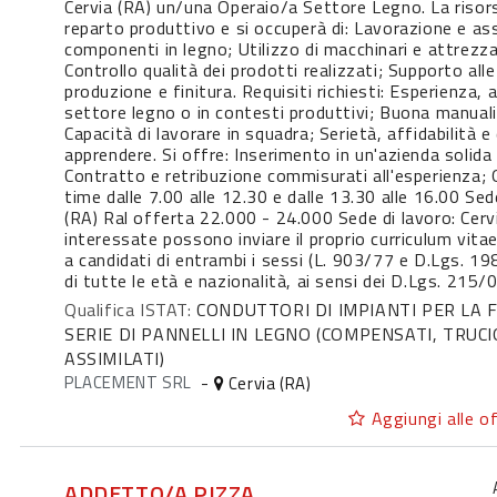
Cervia (RA) un/una Operaio/a Settore Legno. La risors
reparto produttivo e si occuperà di: Lavorazione e as
componenti in legno; Utilizzo di macchinari e attrezza
Controllo qualità dei prodotti realizzati; Supporto alle
produzione e finitura. Requisiti richiesti: Esperienza,
settore legno o in contesti produttivi; Buona manuali
Capacità di lavorare in squadra; Serietà, affidabilità e 
apprendere. Si offre: Inserimento in un'azienda solida 
Contratto e retribuzione commisurati all'esperienza; O
time dalle 7.00 alle 12.30 e dalle 13.30 alle 16.00 Sed
(RA) Ral offerta 22.000 - 24.000 Sede di lavoro: Cerv
interessate possono inviare il proprio curriculum vitae
a candidati di entrambi i sessi (L. 903/77 e D.Lgs. 1
di tutte le età e nazionalità, ai sensi dei D.Lgs. 215
Qualifica ISTAT:
CONDUTTORI DI IMPIANTI PER LA 
SERIE DI PANNELLI IN LEGNO (COMPENSATI, TRUCI
ASSIMILATI)
PLACEMENT SRL
-
Cervia (RA)
Aggiungi alle of
ADDETTO/A PIZZA