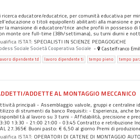
i ricerca educatore/educatrice, per comunità educativa per mino
ell’educazione o titoli equipollenti abilitanti alla mansione e
er la mansione di educatore/trice anche profili in possesso di l
on monte ore full-time (38h/settimana), su turni diurni e nott
ualifica ISTAT:
SPECIALISTI IN SCIENZE PEDAGOGICHE
odess Sociale Società Cooperativa Sociale
-
Castelfranco Emil
lavoro dipendente td
lavoro dipendente ti
tempo pieno
tempo par
ADDETTI/ADDETTE AL MONTAGGIO MECCANICO
ttività principali - Assemblaggio valvole, gruppi e centraline id
tilizzo di strumenti da banco Requisiti: - Esperienza, anche b
isponibilità al lavoro su 3 turni - Affidabilità, precisione e pr
3:30 13:30 - 21:00 21:00 - 03:45 Contratto e retribuzione In
AL 27.365€ Buoni pasto: € 6,50 al giorno Premi di produzione 
ualifica ISTAT:
OPERATORI DI CATENE DI MONTAGGIO AUT