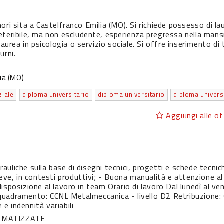
ri sita a Castelfranco Emilia (MO). Si richiede possesso di la
 preferibile, ma non escludente, esperienza pregressa nella mans
aurea in psicologia o servizio sociale. Si offre inserimento di
urni.
ia (MO)
ziale
diploma universitario
diploma universitario
diploma univers
Aggiungi alle of
rauliche sulla base di disegni tecnici, progetti e schede tecnic
reve, in contesti produttivi; - Buona manualità e attenzione al
edisposizione al lavoro in team Orario di lavoro Dal lunedì al ven
quadramento: CCNL Metalmeccanica - livello D2 Retribuzione:
e indennità variabili
OMATIZZATE