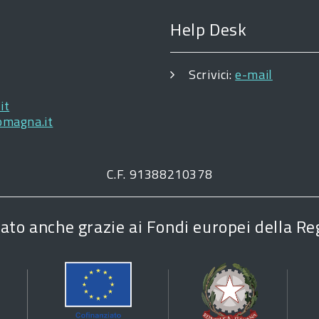
Help Desk
Scrivici:
e-mail
it
omagna.it
C.F. 91388210378
zzato anche grazie ai Fondi europei della 