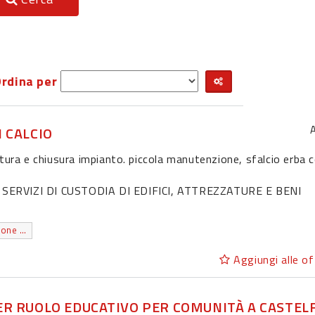
rdina per
 CALCIO
rtura e chiusura impianto. piccola manutenzione, sfalcio erba 
ERVIZI DI CUSTODIA DI EDIFICI, ATTREZZATURE E BENI
diploma di istruzione secondaria superiore che permette l'accesso all'universita'
Aggiungi alle of
 PER RUOLO EDUCATIVO PER COMUNITÀ A CASTE