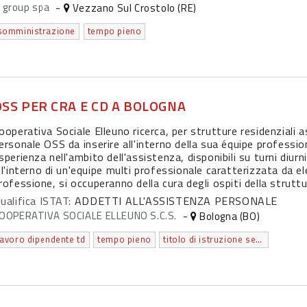
i group spa
-
Vezzano Sul Crostolo (RE)
somministrazione
tempo pieno
OSS PER CRA E CD A BOLOGNA
ooperativa Sociale Elleuno ricerca, per strutture residenziali as
ersonale OSS da inserire all'interno della sua équipe professio
sperienza nell'ambito dell'assistenza, disponibili su turni diurn
ll'interno di un'equipe multi professionale caratterizzata da ele
rofessione, si occuperanno della cura degli ospiti della strutt
ualifica ISTAT:
ADDETTI ALL'ASSISTENZA PERSONALE
OOPERATIVA SOCIALE ELLEUNO S.C.S.
-
Bologna (BO)
lavoro dipendente td
tempo pieno
titolo di istruzione secondaria superiore (scolastica ed extrascolastica) che non permette l’accesso all’universita'