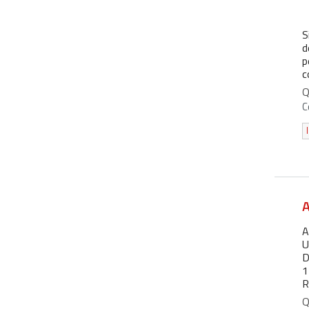
S
d
p
c
Q
C
A
U
D
1
R
Q