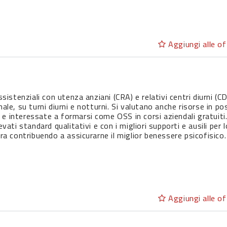
Aggiungi alle of
sistenziali con utenza anziani (CRA) e relativi centri diurni (CD
nale, su turni diurni e notturni. Si valutano anche risorse in p
i e interessate a formarsi come OSS in corsi aziendali gratuiti.
vati standard qualitativi e con i migliori supporti e ausili per
ura contribuendo a assicurarne il miglior benessere psicofisico.
Aggiungi alle of