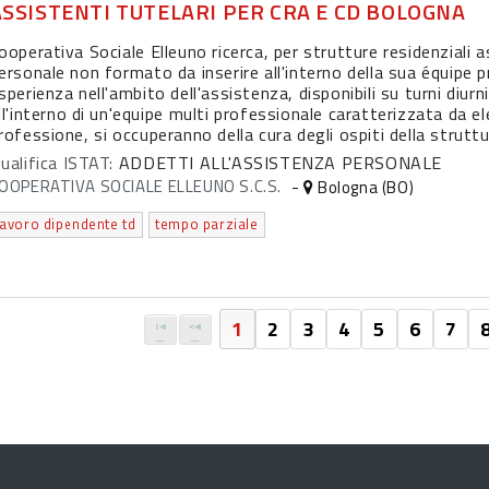
ASSISTENTI TUTELARI PER CRA E CD BOLOGNA
ooperativa Sociale Elleuno ricerca, per strutture residenziali as
ersonale non formato da inserire all'interno della sua équipe p
sperienza nell'ambito dell'assistenza, disponibili su turni diurn
ll'interno di un'equipe multi professionale caratterizzata da ele
rofessione, si occuperanno della cura degli ospiti della strutt
ualifica ISTAT:
ADDETTI ALL'ASSISTENZA PERSONALE
OOPERATIVA SOCIALE ELLEUNO S.C.S.
-
Bologna (BO)
lavoro dipendente td
tempo parziale
1
2
3
4
5
6
7