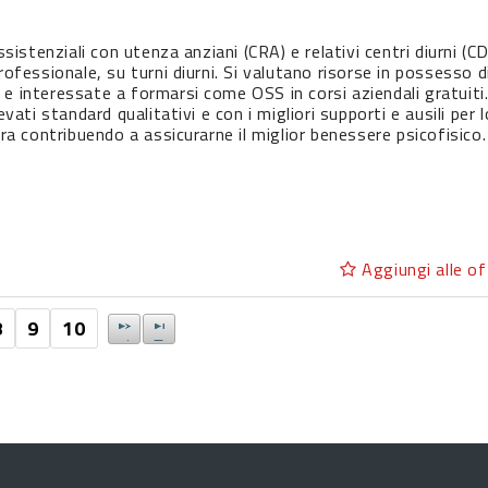
sistenziali con utenza anziani (CRA) e relativi centri diurni (CD
rofessionale, su turni diurni. Si valutano risorse in possesso 
i e interessate a formarsi come OSS in corsi aziendali gratuiti.
vati standard qualitativi e con i migliori supporti e ausili per
ura contribuendo a assicurarne il miglior benessere psicofisico.
Aggiungi alle of
8
9
10